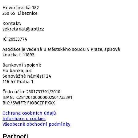
Hovorčovická 382
250 65 Líbeznice
Kontakt:
sekretariat@apti.cz
IČ: 26533774
Asociace je vedená u Městského soudu v Praze, spisová
značka L 11892.
Bankovní spojení:
Fio banka, a.s.
Senovážné náměstí 24
116 47 Praha 1
Číslo účtu: 2501733391/2010
IBAN: CZ8120100000002501733391
BIC:/SWIFT: FIOBCZPPXXX
Ochrana osobních údajů
Informace o cookies
Všeobecné obchodní podmínky
Partneři