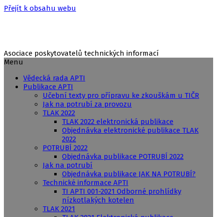
Přejít k obsahu webu
Asociace poskytovatelů technických informací
Menu
Vědecká rada APTI
Publikace APTI
Učební texty pro přípravu ke zkouškám u TIČR
Jak na potrubí za provozu
TLAK 2022
TLAK 2022 elektronická publikace
Objednávka elektronické publikace TLAK
2022
POTRUBÍ 2022
Objednávka publikace POTRUBÍ 2022
Jak na potrubí
Objednávka publikace JAK NA POTRUBÍ?
Technické informace APTI
TI APTI 001-2021 Odborné prohlídky
nízkotlakých kotelen
TLAK 2021