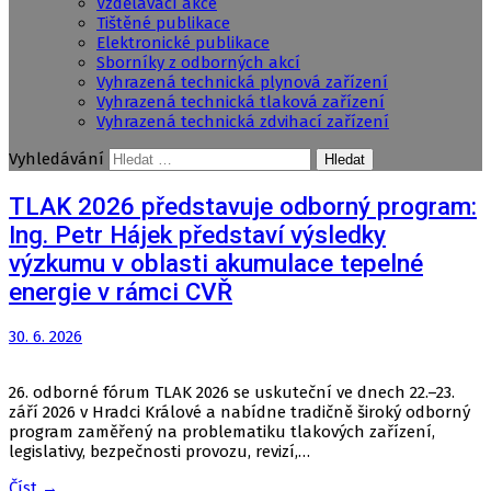
Vzdělávací akce
Tištěné publikace
Elektronické publikace
Sborníky z odborných akcí
Vyhrazená technická plynová zařízení
Vyhrazená technická tlaková zařízení
Vyhrazená technická zdvihací zařízení
Vyhledávání
TLAK 2026 představuje odborný program:
Ing. Petr Hájek představí výsledky
výzkumu v oblasti akumulace tepelné
energie v rámci CVŘ
30. 6. 2026
26. odborné fórum TLAK 2026 se uskuteční ve dnech 22.–23.
září 2026 v Hradci Králové a nabídne tradičně široký odborný
program zaměřený na problematiku tlakových zařízení,
legislativy, bezpečnosti provozu, revizí,…
Číst →