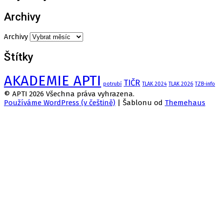
Archivy
Archivy
Štítky
AKADEMIE APTI
TIČR
potrubí
TLAK 2024
TLAK 2026
TZB-info
© APTI 2026 Všechna práva vyhrazena.
Používáme WordPress (v češtině)
|
Šablonu od
Themehaus