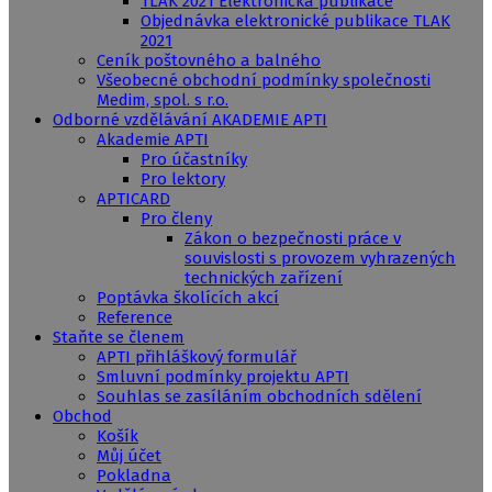
TLAK 2021 Elektronická publikace
Objednávka elektronické publikace TLAK
2021
Ceník poštovného a balného
Všeobecné obchodní podmínky společnosti
Medim, spol. s r.o.
Odborné vzdělávání AKADEMIE APTI
Akademie APTI
Pro účastníky
Pro lektory
APTICARD
Pro členy
Zákon o bezpečnosti práce v
souvislosti s provozem vyhrazených
technických zařízení
Poptávka školících akcí
Reference
Staňte se členem
APTI přihláškový formulář
Smluvní podmínky projektu APTI
Souhlas se zasíláním obchodních sdělení
Obchod
Košík
Můj účet
Pokladna