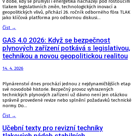
V době, kdy se průmysl i energetika nacházejí pod rostoucím
tlakem legislativních změn, technologických inovací a
geopolitických vlivů, přichází 26. ročník odborného fóra TLAK
jako klíčová platforma pro odbornou diskusi…
Číst →
GAS 4.0 2026: Když se bezpečnost
plynových zařízení potkává s legislativou,
technikou a novou geopolitickou realitou
14. 4. 2026
Plynárenství dnes prochází jednou z nejdynamičtějších etap
své novodobé historie. Bezpečný provoz vyhrazených
technických plynových zařízení už dávno není jen otázkou
správně provedené revize nebo splnění požadavků technické
normy. Do…
Číst →
Učební texty pro revizní techniky
tlakových nádob stabilních