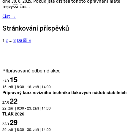
dne 30. 6. 2025. Pokud jste držiteli tohoto oprávnění máte
nejvyšší čas…
Číst →
Stránkování příspěvků
1
2
…
8
Další »
Připravované odborné akce
15
ZÁŘ
15. září | 8:30
-
16. září | 14:00
Přípravný kurz revizního technika tlakových nádob stabilních
22
ZÁŘ
22. září | 8:30
-
23. září | 14:00
TLAK 2026
29
ZÁŘ
29. září | 8:30
-
30. září | 14:00