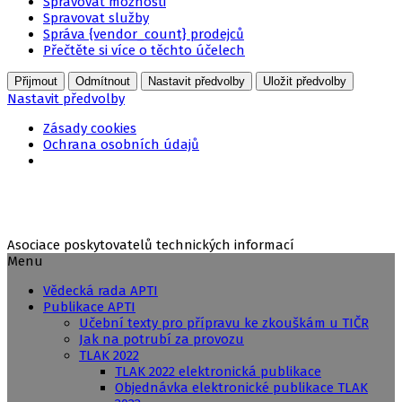
Spravovat možnosti
Spravovat služby
Správa {vendor_count} prodejců
Přečtěte si více o těchto účelech
Přijmout
Odmítnout
Nastavit předvolby
Uložit předvolby
Nastavit předvolby
Zásady cookies
Ochrana osobních údajů
Přejít
k
obsahu
webu
Asociace poskytovatelů technických informací
Menu
Vědecká rada APTI
Publikace APTI
Učební texty pro přípravu ke zkouškám u TIČR
Jak na potrubí za provozu
TLAK 2022
TLAK 2022 elektronická publikace
Objednávka elektronické publikace TLAK