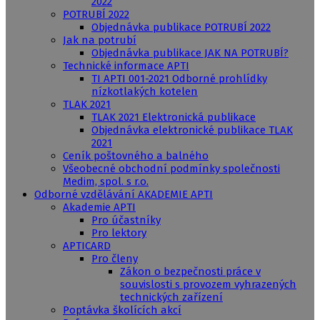
2022
POTRUBÍ 2022
Objednávka publikace POTRUBÍ 2022
Jak na potrubí
Objednávka publikace JAK NA POTRUBÍ?
Technické informace APTI
TI APTI 001-2021 Odborné prohlídky
nízkotlakých kotelen
TLAK 2021
TLAK 2021 Elektronická publikace
Objednávka elektronické publikace TLAK
2021
Ceník poštovného a balného
Všeobecné obchodní podmínky společnosti
Medim, spol. s r.o.
Odborné vzdělávání AKADEMIE APTI
Akademie APTI
Pro účastníky
Pro lektory
APTICARD
Pro členy
Zákon o bezpečnosti práce v
souvislosti s provozem vyhrazených
technických zařízení
Poptávka školících akcí