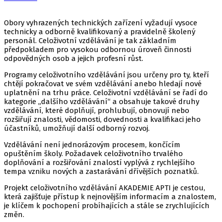
Obory vyhrazených technických zařízení vyžadují vysoce
technicky a odborně kvalifikovaný a pravidelně školený
personál. Celoživotní vzdělávání je tak základním
předpokladem pro vysokou odbornou úroveň činnosti
odpovědných osob a jejich profesní růst.
Programy celoživotního vzdělávání jsou určeny pro ty, kteří
chtějí pokračovat ve svém vzdělávání anebo hledají nové
uplatnění na trhu práce. Celoživotní vzdělávání se řadí do
kategorie „dalšího vzdělávání“ a obsahuje takové druhy
vzdělávání, které doplňují, prohlubují, obnovují nebo
rozšiřují znalosti, vědomosti, dovednosti a kvalifikaci jeho
účastníků, umožňují další odborný rozvoj.
Vzdělávání není jednorázovým procesem, končícím
opuštěním školy. Požadavek celoživotního trvalého
doplňování a rozšiřování znalostí vyplývá z rychlejšího
tempa vzniku nových a zastarávání dřívějších poznatků.
Projekt celoživotního vzdělávání AKADEMIE APTI je cestou,
která zajišťuje přístup k nejnovějším informacím a znalostem,
je klíčem k pochopení probíhajících a stále se zrychlujících
změn.