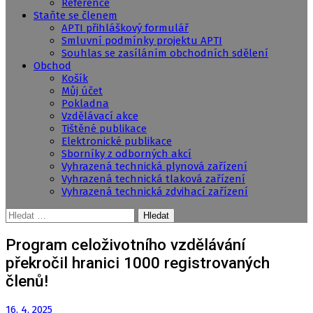
Reference
Staňte se členem
APTI přihláškový formulář
Smluvní podmínky projektu APTI
Souhlas se zasíláním obchodních sdělení
Obchod
Košík
Můj účet
Pokladna
Vzdělávací akce
Tištěné publikace
Elektronické publikace
Sborníky z odborných akcí
Vyhrazená technická plynová zařízení
Vyhrazená technická tlaková zařízení
Vyhrazená technická zdvihací zařízení
Vyhledávání
Program celoživotního vzdělávání
překročil hranici 1000 registrovaných
členů!
16. 4. 2025