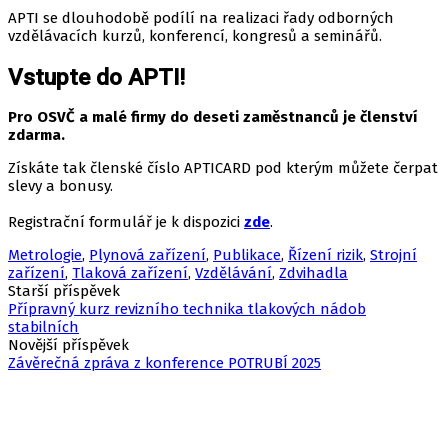
APTI se dlouhodobě podílí na realizaci řady odborných
vzdělávacích kurzů, konferencí, kongresů a seminářů.
Vstupte do APTI!
Pro OSVČ a malé firmy do deseti zaměstnanců je členství
zdarma.
Získáte tak členské číslo APTICARD pod kterým můžete čerpat
slevy a bonusy.
Registrační formulář je k dispozici
zde
.
Metrologie
,
Plynová zařízení
,
Publikace
,
Řízení rizik
,
Strojní
zařízení
,
Tlaková zařízení
,
Vzdělávání
,
Zdvihadla
Navigace
Starší příspěvek
Přípravný kurz revizního technika tlakových nádob
pro
stabilních
příspěvky
Novější příspěvek
Závěrečná zpráva z konference POTRUBÍ 2025