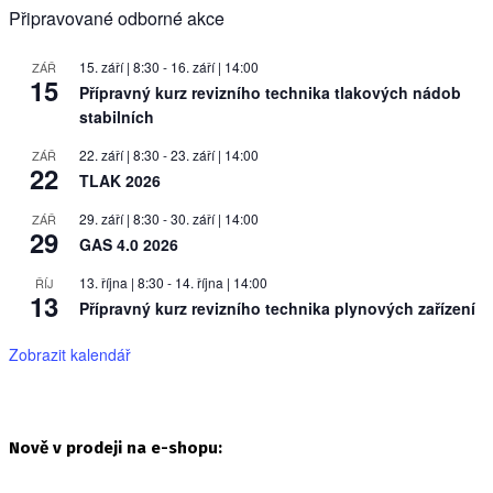
Připravované odborné akce
15. září | 8:30
-
16. září | 14:00
ZÁŘ
15
Přípravný kurz revizního technika tlakových nádob
stabilních
22. září | 8:30
-
23. září | 14:00
ZÁŘ
22
TLAK 2026
29. září | 8:30
-
30. září | 14:00
ZÁŘ
29
GAS 4.0 2026
13. října | 8:30
-
14. října | 14:00
ŘÍJ
13
Přípravný kurz revizního technika plynových zařízení
Zobrazit kalendář
Nově v prodeji na e-shopu: