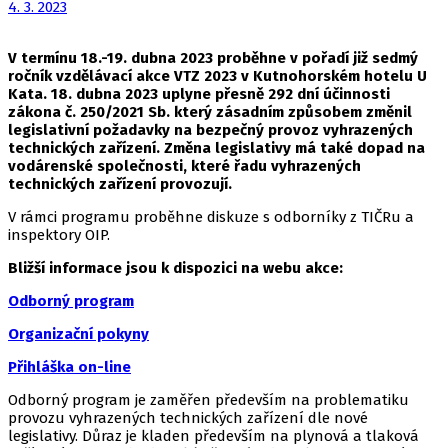
4. 3. 2023
V termínu 18.-19. dubna 2023 proběhne v pořadí již sedmý
ročník vzdělávací akce VTZ 2023 v Kutnohorském hotelu U
Kata. 18. dubna 2023 uplyne přesně 292 dní účinnosti
zákona č. 250/2021 Sb. který zásadním způsobem změnil
legislativní požadavky na bezpečný provoz vyhrazených
technických zařízení. Změna legislativy má také dopad na
vodárenské společnosti, které řadu vyhrazených
technických zařízení provozují.
V rámci programu proběhne diskuze s odborníky z TIČRu a
inspektory OIP.
Bližší informace jsou k dispozici na webu akce:
Odborný program
Organizační pokyny
Přihláška on-line
Odborný program je zaměřen především na problematiku
provozu vyhrazených technických zařízení dle nové
legislativy. Důraz je kladen především na plynová a tlaková