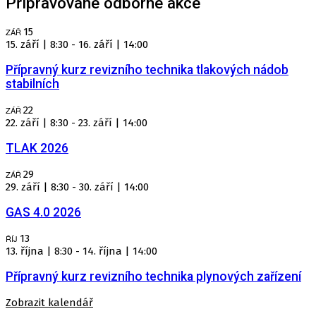
Připravované odborné akce
15
ZÁŘ
15. září | 8:30
-
16. září | 14:00
Přípravný kurz revizního technika tlakových nádob
stabilních
22
ZÁŘ
22. září | 8:30
-
23. září | 14:00
TLAK 2026
29
ZÁŘ
29. září | 8:30
-
30. září | 14:00
GAS 4.0 2026
13
ŘÍJ
13. října | 8:30
-
14. října | 14:00
Přípravný kurz revizního technika plynových zařízení
Zobrazit kalendář