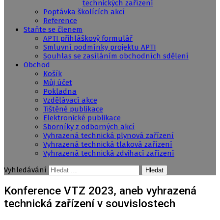
technických zařízení
Poptávka školících akcí
Reference
Staňte se členem
APTI přihláškový formulář
Smluvní podmínky projektu APTI
Souhlas se zasíláním obchodních sdělení
Obchod
Košík
Můj účet
Pokladna
Vzdělávací akce
Tištěné publikace
Elektronické publikace
Sborníky z odborných akcí
Vyhrazená technická plynová zařízení
Vyhrazená technická tlaková zařízení
Vyhrazená technická zdvihací zařízení
Vyhledávání
Konference VTZ 2023, aneb vyhrazená
technická zařízení v souvislostech