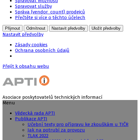
Spravovat možnosti
Spravovat služby
Správa {vendor_count} prodejců
Přečtěte si více o těchto účelech
Přijmout
Odmítnout
Nastavit předvolby
Uložit předvolby
Nastavit předvolby
Zásady cookies
Ochrana osobních údajů
Přejít k obsahu webu
Asociace poskytovatelů technických informací
Menu
Vědecká rada APTI
Publikace APTI
Učební texty pro přípravu ke zkouškám u TIČR
Jak na potrubí za provozu
TLAK 2022