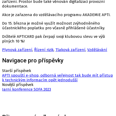
zařízení. Prostor bude také věnován digitalizaci provozní
dokumentace.
Akce je zařazena do vzdělávacího programu AKADEMIE APTI.
Do 15. března je možné využít možnost zvýhodněného
účastnického poplatku pro včasně přihlášené účastníky.
Držitelé APTICARD pak čerpají svoji klubovou slevu ve výši
plných 10 %!
Plynová zařízení
,
Řízení rizik
,
Tlaková zařízení
,
Vzdělávání
Navigace pro příspěvky
Starší příspěvek
APTI spouští e-shop, odborná veřejnost tak bude mít přístup
k technickým informacím opět jednodušší
Novější příspěvek
Jarní konference SOFA 2023