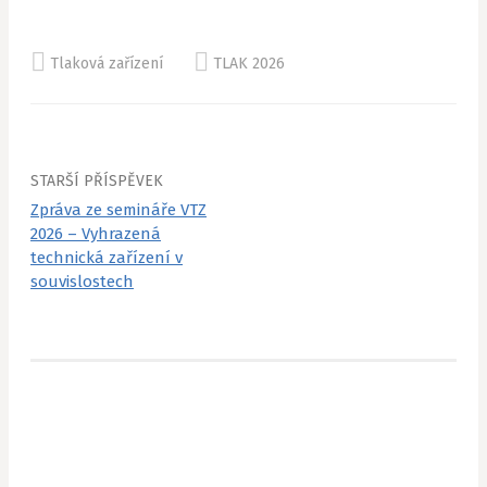
Tlaková zařízení
TLAK 2026
Navigace
STARŠÍ PŘÍSPĚVEK
Zpráva ze semináře VTZ
pro
2026 – Vyhrazená
příspěvky
technická zařízení v
souvislostech