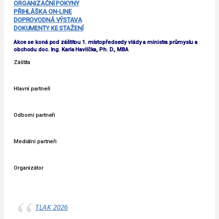
ORGANIZAČNÍ POKYNY
PŘIHLÁŠKA ON-LINE
DOPROVODNÁ VÝSTAVA
DOKUMENTY KE STAŽENÍ
Akce se koná pod záštitou 1. místopředsedy vlády a ministra průmyslu a
obchodu doc. Ing. Karla Havlíčka, Ph. D., MBA
Záštita
Hlavní partneři
Odborní partneři
Mediální partneři
Organizátor
TLAK 2026