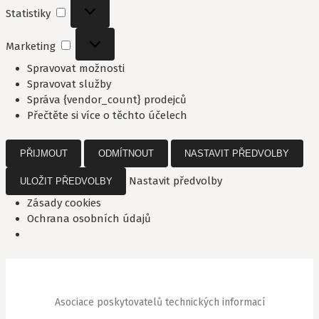
Statistiky
Statistiky
Marketing
Marketing
Spravovat možnosti
Spravovat služby
Správa {vendor_count} prodejců
Přečtěte si více o těchto účelech
PŘIJMOUT
ODMÍTNOUT
NASTAVIT PŘEDVOLBY
Nastavit předvolby
ULOŽIT PŘEDVOLBY
Zásady cookies
Ochrana osobních údajů
Přejít
k
obsahu
Asociace poskytovatelů technických informací
webu