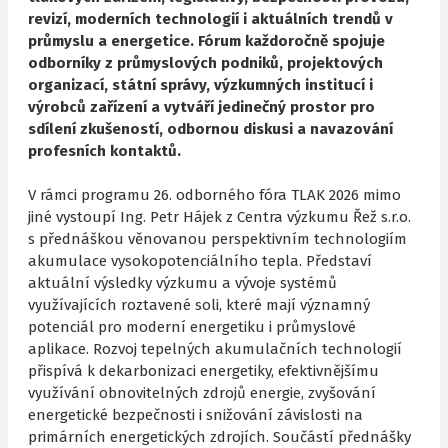
revizí, moderních technologií i aktuálních trendů v
průmyslu a energetice. Fórum každoročně spojuje
odborníky z průmyslových podniků, projektových
organizací, státní správy, výzkumných institucí i
výrobců zařízení a vytváří jedinečný prostor pro
sdílení zkušeností, odbornou diskusi a navazování
profesních kontaktů.
V rámci programu 26. odborného fóra TLAK 2026 mimo
jiné vystoupí Ing. Petr Hájek z Centra výzkumu Řež s.r.o.
s přednáškou věnovanou perspektivním technologiím
akumulace vysokopotenciálního tepla. Představí
aktuální výsledky výzkumu a vývoje systémů
využívajících roztavené soli, které mají významný
potenciál pro moderní energetiku i průmyslové
aplikace. Rozvoj tepelných akumulačních technologií
přispívá k dekarbonizaci energetiky, efektivnějšímu
využívání obnovitelných zdrojů energie, zvyšování
energetické bezpečnosti i snižování závislosti na
primárních energetických zdrojích. Součástí přednášky