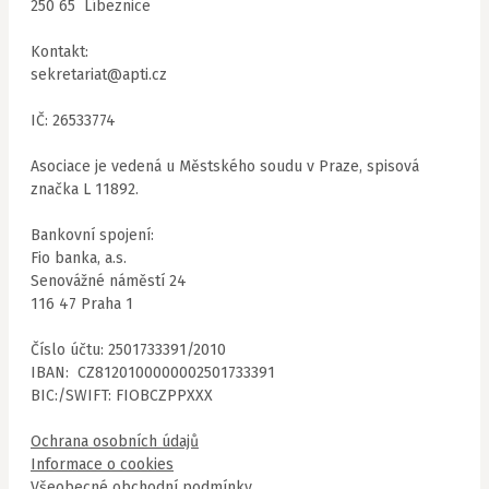
250 65 Líbeznice
Kontakt:
sekretariat@apti.cz
IČ: 26533774
Asociace je vedená u Městského soudu v Praze, spisová
značka L 11892.
Bankovní spojení:
Fio banka, a.s.
Senovážné náměstí 24
116 47 Praha 1
Číslo účtu: 2501733391/2010
IBAN: CZ8120100000002501733391
BIC:/SWIFT: FIOBCZPPXXX
Ochrana osobních údajů
Informace o cookies
Všeobecné obchodní podmínky