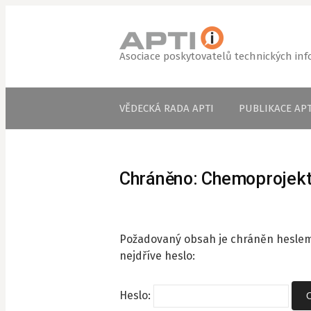
Přejít
k
obsahu
Asociace poskytovatelů technických in
webu
VĚDECKÁ RADA APTI
PUBLIKACE APT
Chráněno: Chemoprojekt,
Požadovaný obsah je chráněn heslem.
nejdříve heslo:
Heslo: