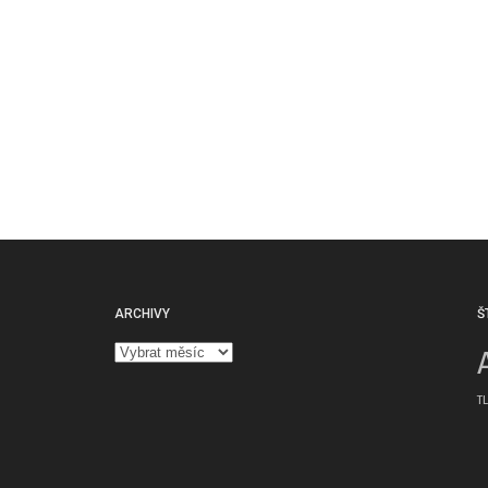
ARCHIVY
Š
Archivy
T