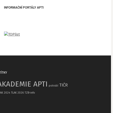
INFORMAČNÍ PORTÁLY APTI
TÍTKY
AKADEMIE APTI
TIČR
potrubí
LAK 2024
TLAK 2026
TZB-info