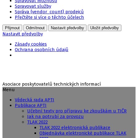
Spravovat možnosti
Spravovat služby
Správa {vendor_count} prodejců
Přečtěte si více o těchto účelech
Přijmout
Odmítnout
Nastavit předvolby
Uložit předvolby
Nastavit předvolby
Zásady cookies
Ochrana osobních údajů
Přejít
k
obsahu
webu
Asociace poskytovatelů technických informací
Menu
Vědecká rada APTI
Publikace APTI
Učební texty pro přípravu ke zkouškám u TIČR
Jak na potrubí za provozu
TLAK 2022
TLAK 2022 elektronická publikace
Objednávka elektronické publikace TLAK