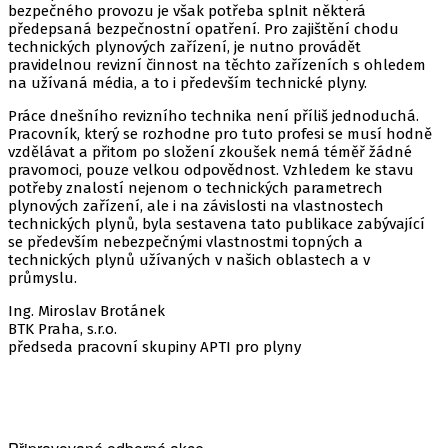
bezpečného provozu je však potřeba splnit některá
předepsaná bezpečnostní opatření. Pro zajištění chodu
technických plynových zařízení, je nutno provádět
pravidelnou revizní činnost na těchto zařízeních s ohledem
na užívaná média, a to i především technické plyny.
Práce dnešního revizního technika není příliš jednoduchá.
Pracovník, který se rozhodne pro tuto profesi se musí hodně
vzdělávat a přitom po složení zkoušek nemá téměř žádné
pravomoci, pouze velkou odpovědnost. Vzhledem ke stavu
potřeby znalostí nejenom o technických parametrech
plynových zařízení, ale i na závislosti na vlastnostech
technických plynů, byla sestavena tato publikace zabývající
se především nebezpečnými vlastnostmi topných a
technických plynů užívaných v našich oblastech a v
průmyslu.
Ing. Miroslav Brotánek
BTK Praha, s.r.o.
předseda pracovní skupiny APTI pro plyny