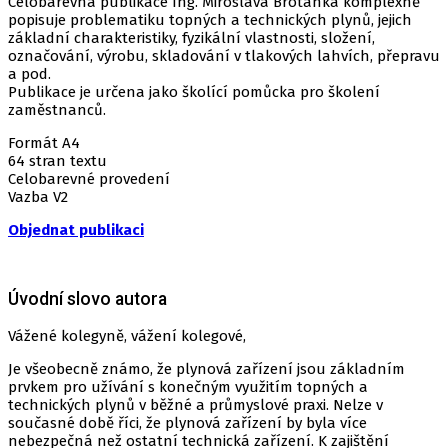
Celobarevná publikace Ing. Miroslava Brotánka komplexně
popisuje problematiku topných a technických plynů, jejich
základní charakteristiky, fyzikální vlastnosti, složení,
označování, výrobu, skladování v tlakových lahvích, přepravu
a pod.
Publikace je určena jako školící pomůcka pro školení
zaměstnanců.
Formát A4
64 stran textu
Celobarevné provedení
Vazba V2
Objednat publikaci
Úvodní slovo autora
Vážené kolegyně, vážení kolegové,
Je všeobecně známo, že plynová zařízení jsou základním
prvkem pro užívání s konečným využitím topných a
technických plynů v běžné a průmyslové praxi. Nelze v
současné době říci, že plynová zařízení by byla více
nebezpečná než ostatní technická zařízení. K zajištění