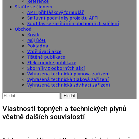
Reference
Staňte se členem
APTI přihláškový formulář
Smluvní podmínky projektu APTI
Souhlas se zasíláním obchodních sdělení
Obchod
Košík
Můj účet
Pokladna
Vzdělávací akce
Tištěné publikace
Elektronické publikace
Sborníky z odborných akcí
Vyhrazená technická plynová zařízení
Vyhrazená technická tlaková zařízení
Vyhrazená technická zdvihací zařízení
Vyhledávání
Vlastnosti topných a technických plynů
včetně dalších souvislostí