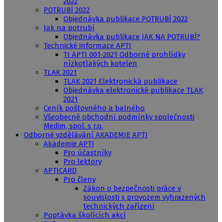
2022
POTRUBÍ 2022
Objednávka publikace POTRUBÍ 2022
Jak na potrubí
Objednávka publikace JAK NA POTRUBÍ?
Technické informace APTI
TI APTI 001-2021 Odborné prohlídky
nízkotlakých kotelen
TLAK 2021
TLAK 2021 Elektronická publikace
Objednávka elektronické publikace TLAK
2021
Ceník poštovného a balného
Všeobecné obchodní podmínky společnosti
Medim, spol. s r.o.
Odborné vzdělávání AKADEMIE APTI
Akademie APTI
Pro účastníky
Pro lektory
APTICARD
Pro členy
Zákon o bezpečnosti práce v
souvislosti s provozem vyhrazených
technických zařízení
Poptávka školících akcí